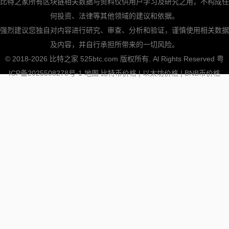
比特之家所有区块链相关数据与资料仅供用户学习及研究之用，不构成任
何投资、法律等其他领域的建议和依据。
强烈建议您独自对内容进行研究、审查、分析和验证，谨慎使用相关数据
及内容，并自行承担所带来的一切风险。
© 2018-2026 比特之家 525btc.com 版权所有. Al Rights Reserved
粤
ICP备2025508278号-1
地图
比特币价格
|
以太坊价格
|
BNB币价格